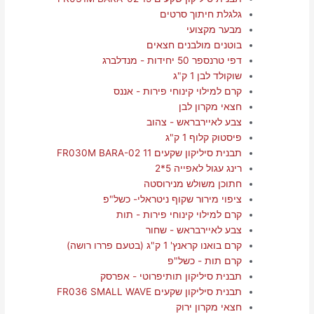
גלגלת חיתוך סרטים
מבער מקצועי
בוטנים מולבנים חצאים
דפי טרנספר 50 יחידות - מנדלברג
שוקולד לבן 1 ק"ג
קרם למילוי קינוחי פירות - אננס
חצאי מקרון לבן
צבע לאיירבראש - צהוב
פיסטוק קלוף 1 ק"ג
תבנית סיליקון שקעים FR030M BARA-02 11
רינג עגול לאפייה 5*2
חתוכן משולש מנירוסטה
ציפוי מירור שקוף ניטראלי- כשל"פ
קרם למילוי קינוחי פירות - תות
צבע לאיירבראש - שחור
קרם בואנו קראנץ' 1 ק"ג (בטעם פררו רושה)
קרם תות - כשל"פ
תבנית סיליקון תותיפרוטי - אפרסק
תבנית סיליקון שקעים FR036 SMALL WAVE
חצאי מקרון ירוק