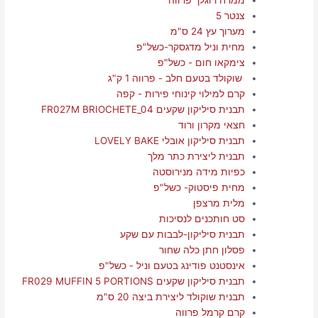
צנטר 5
מערוך עץ 24 ס"מ
מחית וניל מדגסקר-כשל"פ
צימקאו חום - כשל"פ
שוקולד בטעם חלב - פרווה 1 ק"ג
קרם למילוי קינוחי פירות - קפה
תבנית סיליקון שקעים FR027M BRIOCHETE_04
חצאי מקרון ורוד
תבנית סיליקון אובלי LOVELY BAKE
תבנית ליצירת כתר מלך
כפיות מידה מנירוסטה
מחית פיסטוק- כשל"פ
מלית מרצפן
סט חותכנים לנסיכות
תבנית סיליקון-לבבות עם שקע
פסלון חתן כלה שחור
אינסטנט פודינג בטעם וניל - כשל"פ
תבנית סיליקון שקעים FR029 MUFFIN 5 PORTIONS
תבנית שוקולד ליצירת ביצה 20 ס"מ
קרם קרמל פרווה