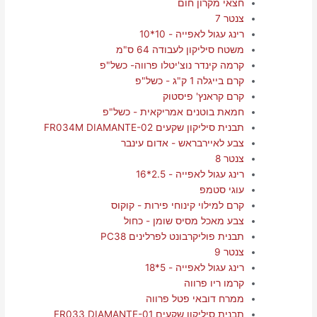
חצאי מקרון חום
צנטר 7
רינג עגול לאפייה - 10*10
משטח סיליקון לעבודה 64 ס"מ
קרמה קינדר נוצ'יטלו פרווה- כשל"פ
קרם בייגלה 1 ק"ג - כשל"פ
קרם קראנץ' פיסטוק
חמאת בוטנים אמריקאית - כשל"פ
תבנית סיליקון שקעים FR034M DIAMANTE-02
צבע לאיירבראש - אדום עינבר
צנטר 8
רינג עגול לאפייה - 2.5*16
עוגי סטמפ
קרם למילוי קינוחי פירות - קוקוס
צבע מאכל מסיס שומן - כחול
תבנית פוליקרבונט לפרלינים PC38
צנטר 9
רינג עגול לאפייה - 5*18
קרמו ריו פרווה
ממרח דובאי פטל פרווה
תבנית סיליקון שקעים FR033 DIAMANTE-01