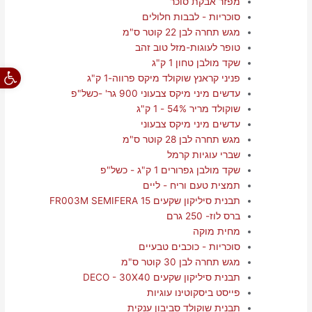
מפזר אבקת סוכר
סוכריות - לבבות חלולים
מגש תחרה לבן 22 קוטר ס"מ
טופר לעוגות-מזל טוב זהב
שקד מולבן טחון 1 ק"ג
פתח סרגל
פניני קראנץ שוקולד מיקס פרווה-1 ק"ג
עדשים מיני מיקס צבעוני 900 גר' -כשל"פ
שוקולד מריר 54% - 1 ק"ג
עדשים מיני מיקס צבעוני
מגש תחרה לבן 28 קוטר ס"מ
שברי עוגיות קרמל
שקד מולבן גפרורים 1 ק"ג - כשל"פ
תמצית טעם וריח - ליים
תבנית סיליקון שקעים FR003M SEMIFERA 15
ברס לוז- 250 גרם
מחית מוקה
סוכריות - כוכבים טבעיים
מגש תחרה לבן 30 קוטר ס"מ
תבנית סיליקון שקעים DECO - 30X40
פייסט ביסקוטינו עוגיות
תבנית שוקולד סביבון ענקית