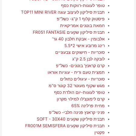
טופר לעוגות-רווקות כסף
תבנית סיליקון לעיצוב עוגה TOP11 MINI RIVER
פיסטוק קלוף 1 ק"ג- כשל"פ
חמאת בוטנים אמריקאית
תבנית סיליקון שקעים FR051 FANTASIE
אלבומין - אבקת חלבון 40 גר'
רינג מרובע אישי 2*5.5
סוכריות - חישוקים צבעוניים
לובקה לבן 2.5 ק"ג
קרם קראנץ' בוטנים- כשל"פ
תמצית טעם וריח - עוגיות אוראו
סוכריות - עיגולים כחולים
מגש שקוף מעוטר 32 קוטר ס"מ
טופר לעוגות-יום הולדת כסף
קרם לימונצ'לו למילוי מקרון
מחית פרלינה 65%
פניני קראנץ פנינה חלבי- כשל"פ
תבנית סיליקון שקעים SOFT - 30X40
תבנית סיליקון שקעים FR001M SEMISFERA
פקטין