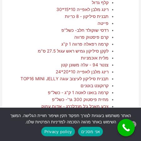
קלף גדול
רינג מלבן לאפייה 10*15*30
תבנית סיליקון - 8 כריות
פייטה
רדסי שוקולד חלב- כשל"פ
קרם פיסטוק פרווה
קרמה רפאלה פרווה 1 ק"ג
לקקן סיליקון גמיש ראש עגול 27.5 ס"מ
מלית אוכמניות
צנטר 94 - עלה משונן קטן
רינג מלבן לאפייה 10*20*24
תבנית סיליקון לעיצוב עוגה TOP16 MINI JELLY
קרוקונט בוטנים
קרמה בואנו לאטה 1 ק"ג - כשל"פ
מחית פיסטוק 300 גר'- כשל"פ
צבע מאכל ג'ל מנדלברג - אדום עמוק
חותך בצק/ קלף מנירוסטה
האתר משתמש בעוגיות לצורך תפקוד תקין ושיפור חוויית הגלישה. המשך
שקד מולבן שלם 1 ק"ג
השימוש באתר מהווה הסכמה למדיניות הפרטיות שלנו.
ממרח רוזמרי פרווה
אני מסכים
Privacy policy
קרם פיסטוק פרווה 1 ק"ג
פניני קראנץ שוקולד חלב