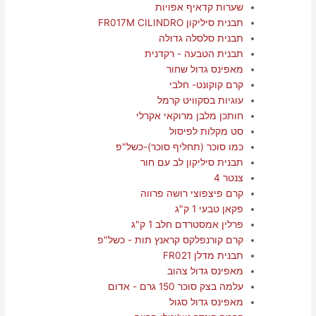
שערות קדאיף אפויות
תבנית סיליקון FR017M CILINDRO
תבנית סלסלה גדולה
תבנית הטבעה - רקדנית
מאפינס גדול שחור
קרם קוקונט- חלבי
עוגיות בסקוויט קרמל
חותכן מלבן מרוקאי אקרלי
סט מקלות לפיסול
כמו סוכר (תחליף סוכר)-כשל"פ
תבנית סיליקון לב עם חור
צנטר 4
קרם פיצפוצי רושה פרווה
פקאן טבעי 1 ק"ג
פרלין אמסטרדם חלב 1 ק"ג
קרם קורנפלקס קראנץ תות - כשל"פ
תבנית מדלן FR021
מאפינס גדול צהוב
עלמה בצק סוכר 150 גרם - אדום
מאפינס גדול סגול