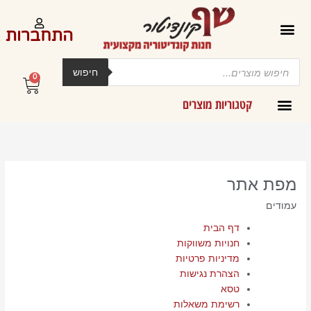
ילוג
תוכן
התחברות
Products
search
חיפוש
0
עגלת
קניות
קטגוריות מוצרים
קרמים מליות וחמאות ב-300 גרם
מפת אתר
עמודים
דף הבית
חנויות משווקות
מדיניות פרטיות
הצהרת נגישות
טסא
רשימת משאלות