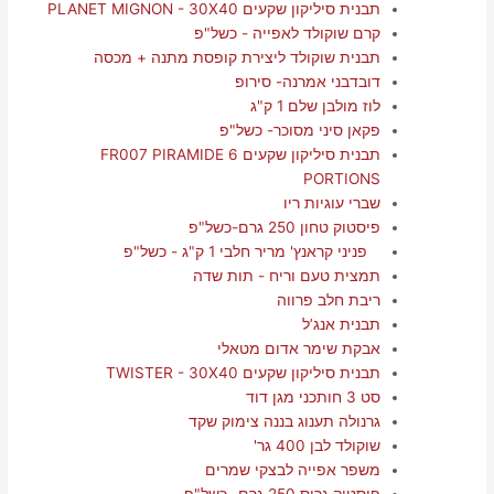
תבנית סיליקון שקעים PLANET MIGNON - 30X40
קרם שוקולד לאפייה - כשל"פ
תבנית שוקולד ליצירת קופסת מתנה + מכסה
דובדבני אמרנה- סירופ
לוז מולבן שלם 1 ק"ג
פקאן סיני מסוכר- כשל"פ
תבנית סיליקון שקעים FR007 PIRAMIDE 6
PORTIONS
שברי עוגיות ריו
פיסטוק טחון 250 גרם-כשל"פ
פניני קראנץ' מריר חלבי 1 ק"ג - כשל"פ
תמצית טעם וריח - תות שדה
ריבת חלב פרווה
תבנית אנג’ל
אבקת שימר אדום מטאלי
תבנית סיליקון שקעים TWISTER - 30X40
סט 3 חותכני מגן דוד
גרנולה תענוג בננה צימוק שקד
שוקולד לבן 400 גר'
משפר אפייה לבצקי שמרים
פיסטוק גרוס 250 גרם- כשל"פ