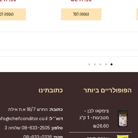
הוספה לסל
הוספה לס
הפופולריים ביותר
כתובתינו
כתובת:
החרש 18/7 א.ת אילת
צימקאו לבן -
מטבעות- 1 ק"ג
דוא׳׳ל:
nfo@chefconditor.co.il
₪
26.60
טלפון:
08-633-2505
שלוחה 3
פקס:
08-633-0326