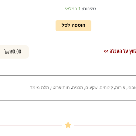
כמות
זמינות:
1 במלאי
של
תבנית
הוספה לסל
סיליקון
תותיפרוטי
-
עגלת קניות
חץ על העגלה >>
₪
0.00
תות
בוני
,
פירות
,
קינוחים
,
שקעים
,
תבנית
,
תותיפרוטי
,
תלת מימד