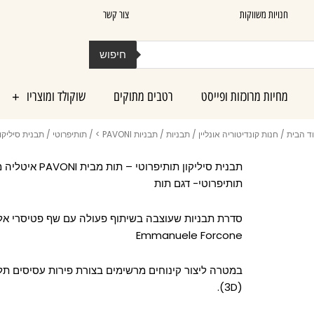
חנויות משווקות
צור קשר
חיפוש
מחיות מרוכזות ופייסט
רטבים מתוקים
שוקולד ומוצריו
ד הבית
/
חנות קונדיטוריה אונליין
/
תבניות
/
תבניות PAVONI >
/
תותיפרוטי
/ תבנית סיליקון
תבנית סיליקון תותיפרוטי – תות מ
תותיפרוטי- דגם תות
סדרת תבניות שעוצבה בשיתוף פעולה עם שף פטיסרי אל
Emmanuele Forcone
במטרה ליצור קינוחים מרשימים בצורת פירות עסיסים תל
(3D).