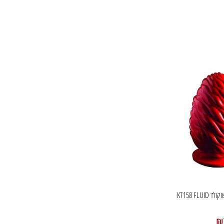
KT158 FL
₪