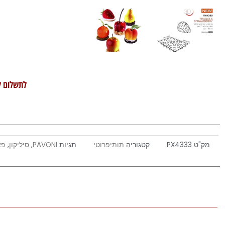
לתשלום ל
מק"ט
PX4333
קטגוריה
תותיפרוטי
תגיות
PAVONI
,
סיליקון
,
פא