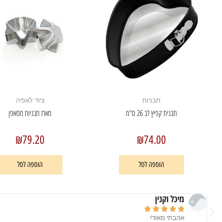
תבניות
ציוד לאפיה
תבנית קפיץ לב 26 ס"מ
מארז תבניות מסאפן
₪
79.20
₪
74.00
הוספה לסל
הוספה לסל
מיכל וקנין





אהבתי מאוד!