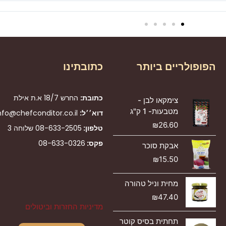
הפופולריים ביותר
כתובתינו
כתובת:
החרש 18/7 א.ת אילת
צימקאו לבן -
מטבעות- 1 ק"ג
דוא׳׳ל:
nfo@chefconditor.co.il
₪
26.60
טלפון:
08-633-2505
שלוחה 3
פקס:
08-633-0326
אבקת סוכר
₪
15.50
מחית וניל טהורה
₪
47.40
מדיניות החזרות וביטולים
תחתית בסיס קוטר