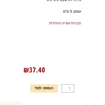
עומק: 3 ס"מ
תבניות אפייה מיוחדות
₪
37.40
כמות
הוספה לסל
של
תבנית
טפלון