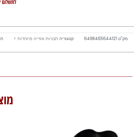
לתשלום ל
מק"ט
6498465644121
קטגוריה
תבניות אפייה מיוחדות >
תג
מוצ