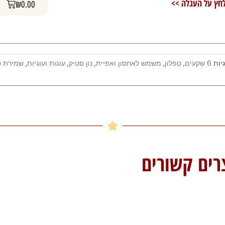
עגלת קניות
חץ על העגלה >>
₪
0.00
6
שקעים
יות
6 שקעים
,
טפלון
,
משמש לאחסון ואפיית
,
נון סטיק
,
עוגות ועוגיות
,
שמירת ט
רים קשורים