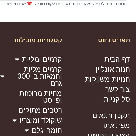
חנות כייפית לקנייה מלא דברים מגניבים לקונדטוריה ..
אהבתי מאוד.
תפריט ניווט
קטגוריות מובילות
דף הבית
קרמים ומליות
חנות אונליין
קרמים מליות
וחמאות ב-300
חנויות משווקות
גרם
צור קשר
מחיות מרוכזות
סל קניות
ופייסט
רטבים מתוקים
תקנון ותנאים
שוקולד ומוצריו
מפת אתר
חומרי גלם
הצהרת נגישות