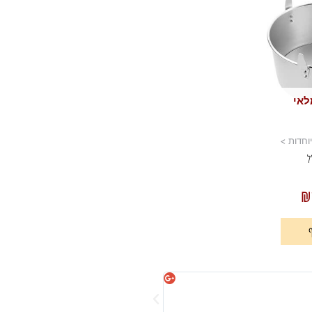
לאי
וחדות >
ל
₪
מיכל וקנין





אהבתי מאוד!