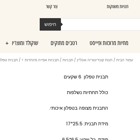
חנויות משווקות
צור קשר
חיפוש
מחיות מרוכזות ופייסט
רטבים מתוקים
שוקולד ומוצריו
עמוד הבית
/
חנות קונדיטוריה אונליין
/
תבניות
/
תבניות אפייה מיוחדות >
/ תבנית טפלון 6 שקעי
תבנית טפלון 6 שקעים
כולל תחתיות נשלפות
התבנית מצופה בטפלון איכותי.
מידת תבנית: 25.5*17
מידת כל שקע: 6.5*6.5