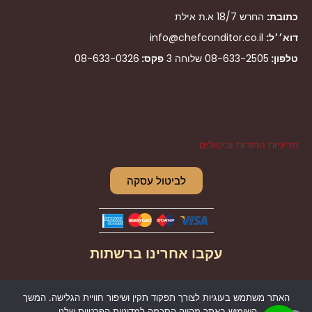
כתובת:
החרש 18/7 א.ת אילת
דוא׳׳ל:
info@chefconditor.co.il
טלפון:
08-633-2505
שלוחה 3
פקס:
08-633-0326
מדיניות החזרות וביטולים
לביטול עסקה
עקבו אחרינו ברשתות
I
F
האתר משתמש בעוגיות לצורך תפקוד תקין ושיפור חוויית הגלישה. המשך
n
a
השימוש באתר מהווה הסכמה למדיניות הפרטיות שלנו.