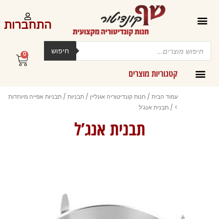
ילוג
תוכן
התחברות
Products
search
חיפוש
0
עגלת
קניות
קטגוריות מוצרים
קרמים מליות וחמאות ב-300 גרם
עמוד הבית
/
חנות קונדיטוריה אונליין
/
תבניות
/
תבניות אפייה מיוחדות
>
/ תבנית אנג’ל
תבנית אנג’ל