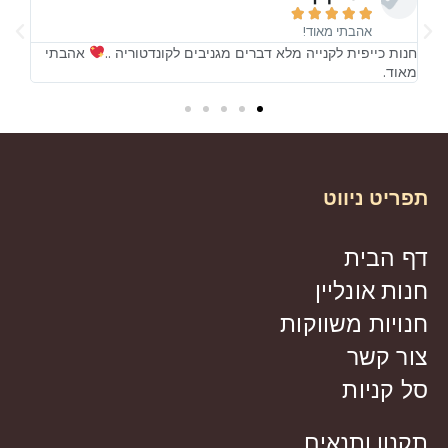





אהבתי מאוד!
!
חנות כייפית לקנייה מלא דברים מגניבים לקונדטוריה ..
אהבתי
חנות
מאוד.
מאו
תפריט ניווט
דף הבית
חנות אונליין
חנויות משווקות
צור קשר
סל קניות
תקנון ותנאים