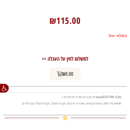
₪
115.00
המלאי אזל
לתשלום לחץ על העגלה >>
עגלת קניות
₪
0.00
פתח סרגל
מק"ט
500798
קטגוריה
תבניות אפייה מיוחדות >
תגיות
סיר פלא
,
עוגות גבוהות
,
שמירת יציבות
,
תבנית אנג'ל
,
תבנית אנג'ל עם רגליים