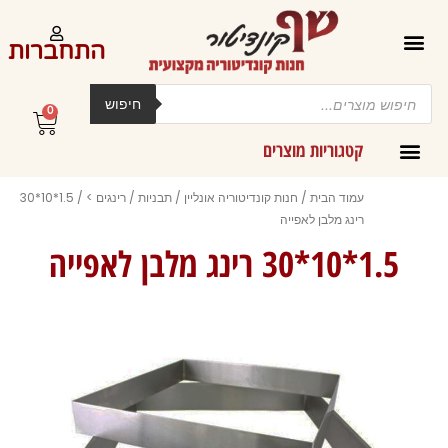
ילוג
תוכן
התחברות
Products
search
חיפוש
0
עגלת
קניות
קטגוריות מוצרים
קרמים מליות וחמאות ב-300 גרם
עמוד הבית
/
חנות קונדיטוריה אונליין
/
תבניות
/
רינגים >
/ 1.5*10*30
רינג מלבן לאפייה
1.5*10*30 רינג מלבן לאפייה