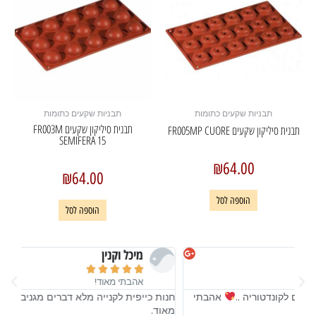
תבניות שקעים כתומות
תבניות שקעים כתומות
תבנית סיליקון שקעים FR003M
תבנית סיליקון שקעים FR005MP CUORE
SEMIFERA 15
₪
64.00
₪
64.00
הוספה לסל
הוספה לסל
מיכל וקנין





אהבתי מאוד!
חנות כייפית לקנייה מלא דברים מגניבים לקונדטוריה ..
אהבתי
חנות
מאוד.
מאו