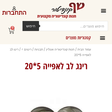
ילוג
תוכן
התחברות
Products
search
חיפוש
0
עגלת
קניות
קטגוריות מוצרים
קרמים מליות וחמאות ב-300 גרם
עמוד הבית
/
חנות קונדיטוריה אונליין
/
תבניות
/
רינגים >
/ רינג לב
לאפייה 5*20
רינג לב לאפייה 5*20