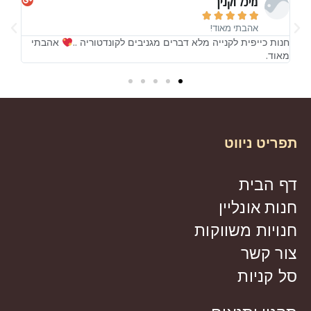
מיכל וקנין





אהבתי מאוד!
!
חנות כייפית לקנייה מלא דברים מגניבים לקונדטוריה ..
אהבתי
חנות
מאוד.
מאו
תפריט ניווט
דף הבית
חנות אונליין
חנויות משווקות
צור קשר
סל קניות