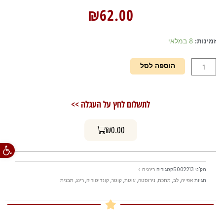
₪
62.00
כמות
זמינות:
8 במלאי
של
רינג
הוספה לסל
לב
לאפייה
5*20
לתשלום לחץ על העגלה >>
עגלת קניות
₪
0.00
פתח סרגל
מק"ט
5002213
קטגוריה
רינגים >
תגיות
אפייה
,
לב
,
מתכת
,
נירוסטה
,
עוגות
,
קוטר
,
קונדיטוריה
,
רינג
,
תבנית