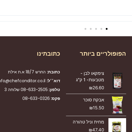
הפופולריים ביותר
כתובתינו
כתובת:
החרש 18/7 א.ת אילת
צימקאו לבן -
מטבעות- 1 ק"ג
דוא׳׳ל:
nfo@chefconditor.co.il
₪
26.60
טלפון:
08-633-2505
שלוחה 3
פקס:
08-633-0326
אבקת סוכר
₪
15.50
מחית וניל טהורה
₪
47.40