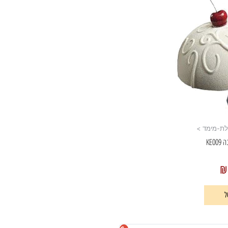
תלת-מימד >
KE0
₪
ל