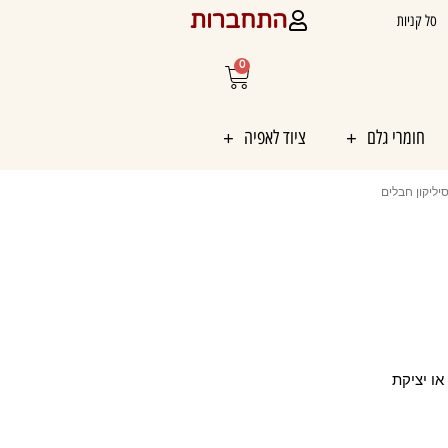
התחברות
סל קניות
0
עגלת
קניות
חומרי גלם
ציוד לאפיה
יליקון חבלים
או יציקת