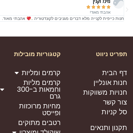
מיכל וקנין





אהבתי מאוד!
חנות כייפית לקנייה מלא דברים מגניבים לקונדטוריה ..
אהבתי מאוד.
תפריט ניווט
קטגוריות מובילות
דף הבית
קרמים ומליות
חנות אונליין
קרמים מליות
וחמאות ב-300
חנויות משווקות
גרם
צור קשר
מחיות מרוכזות
סל קניות
ופייסט
רטבים מתוקים
תקנון ותנאים
שוקולד ומוצריו