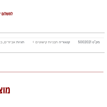
לתשלום ל
מק"ט
5002021
קטגוריה
תבניות קישוטים >
תגיות
אביזרים
,
בצ
מוצ