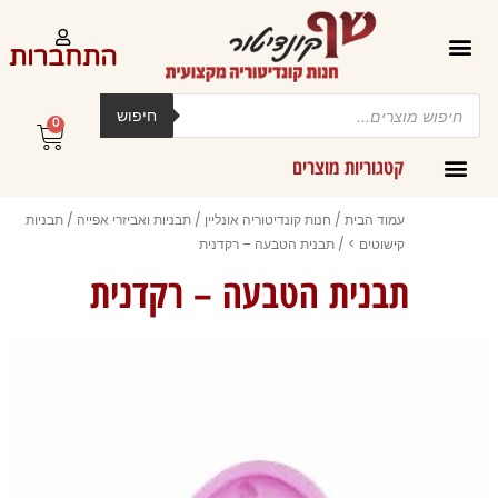
ילוג
תוכן
התחברות
Products
search
חיפוש
0
עגלת
קניות
קטגוריות מוצרים
קרמים מליות וחמאות ב-300 גרם
עמוד הבית
/
חנות קונדיטוריה אונליין
/
תבניות ואביזרי אפייה
/
תבניות
קישוטים >
/ תבנית הטבעה – רקדנית
תבנית הטבעה – רקדנית