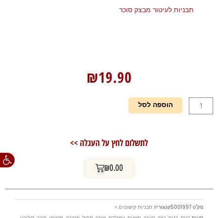
תבניות לעיטור מבצק סוכר
₪
19.90
כמות
הוספה לסל
של
תבנית
הטבעה
לתשלום לחץ על העגלה >>
-
פתח סרגל
רקדנית
עגלת קניות
₪
0.00
מק"ט
5001997
קטגוריה
תבניות קישוטים >
תגיות
בנות
,
בנים
,
בצק
,
חגיגה
,
חצאית
,
יומולדת
,
יצירה
,
מחול
,
מסיבה
,
מרציפן
,
סוכר
,
סיליקון
,