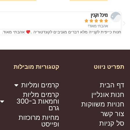
מיכל וקנין





אהבתי מאוד!
חנות כייפית לקנייה מלא דברים מגניבים לקונדטוריה ..
אהבתי מאוד.
תפריט ניווט
קטגוריות מובילות
דף הבית
קרמים ומליות
חנות אונליין
קרמים מליות
וחמאות ב-300
חנויות משווקות
גרם
צור קשר
מחיות מרוכזות
סל קניות
ופייסט