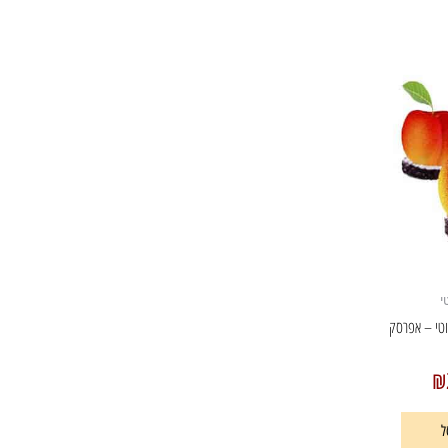
י
וטי – אפרסק
₪
ל