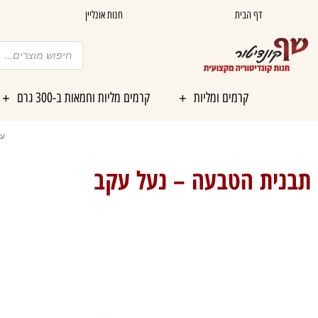
ילוג
דף הבית
חנות אונליין
תוכן
Products
search
קרמים ומליות
קרמים מליות וחמאות ב-300 גרם
עמ
תבנית הטבעה – נעל עקב