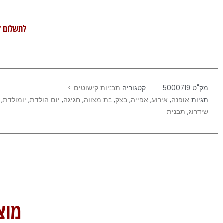
לתשלום ל
מק"ט
5000719
קטגוריה
תבניות קישוטים >
תגיות
אופנה
,
אירוע
,
אפייה
,
בצק
,
בת מצווה
,
חגיגה
,
יום הולדת
,
יומולדת
,
שידרוג
,
תבנית
מוצ