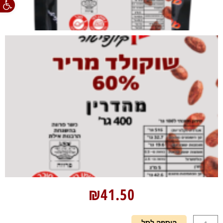
₪
41.50
כמות