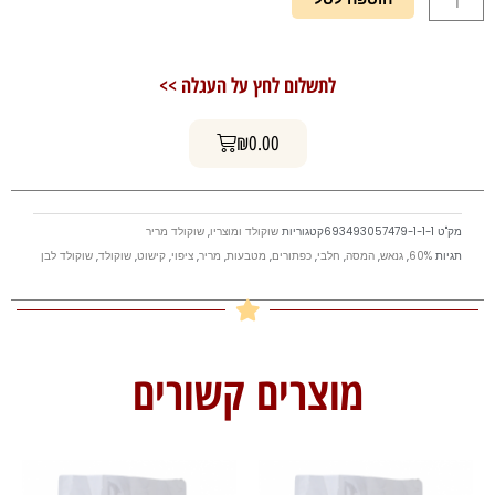
הוספה לסל
של
שוקולד
מריר
לתשלום לחץ על העגלה >>
60%
400
עגלת קניות
גר'
₪
0.00
מק"ט
693493057479-1-1-1
קטגוריות
שוקולד ומוצריו
,
שוקולד מריר
תגיות
60%
,
גנאש
,
המסה
,
חלבי
,
כפתורים
,
מטבעות
,
מריר
,
ציפוי
,
קישוט
,
שוקולד
,
שוקולד לבן
מוצרים קשורים