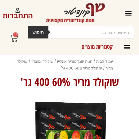
ילוג
תוכן
התחברות
Products
search
חיפוש
0
עגלת
קניות
קטגוריות מוצרים
קרמים מליות וחמאות ב-300 גרם
עמוד הבית
/
חנות קונדיטוריה אונליין
/
שוקולד ומוצריו
/
שוקולד
מריר
/ שוקולד מריר 60% 400 גר'
שוקולד מריר 60% 400 גר'