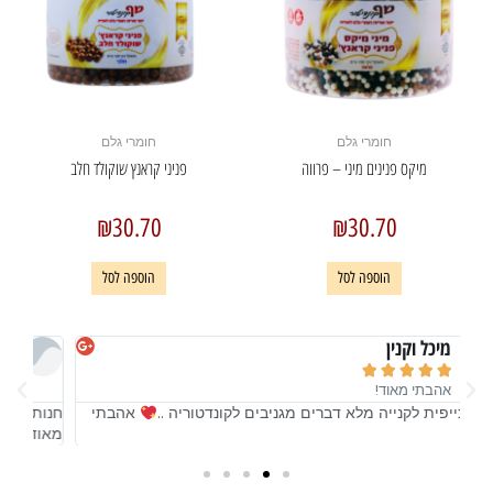
חומרי גלם
חומרי גלם
מיקס פנינים מיני – פרווה
פניני קראנץ שוקולד חלב
₪
30.70
₪
30.70
הוספה לסל
הוספה לסל
מיכל וקנין





אהבתי מאוד!
חנות כייפית לקנייה מלא דברים מגניבים לקונדטוריה ..
אהבתי
חנות
מאוד.
מאו