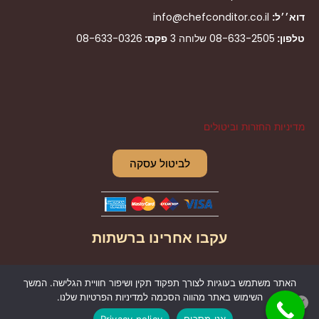
דוא׳׳ל:
info@chefconditor.co.il
טלפון:
08-633-2505
שלוחה 3
פקס:
08-633-0326
מדיניות החזרות וביטולים
לביטול עסקה
עקבו אחרינו ברשתות
I
F
האתר משתמש בעוגיות לצורך תפקוד תקין ושיפור חוויית הגלישה. המשך
n
a
השימוש באתר מהווה הסכמה למדיניות הפרטיות שלנו.
s
c
אני מסכים
Privacy policy