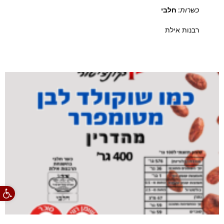
כשרות:
חלבי
רבנות אילת
פתח סרגל