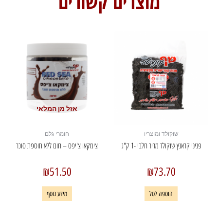
מוצרים קשורים
אזל מן המלאי
שוקולד ומוצריו
חומרי גלם
פניני קראנץ שוקולד מריר חלבי -1 ק"ג
צימקאו צ'יפס – חום ללא תוספת סוכר
₪
51.50
₪
73.70
הוספה לסל
מידע נוסף