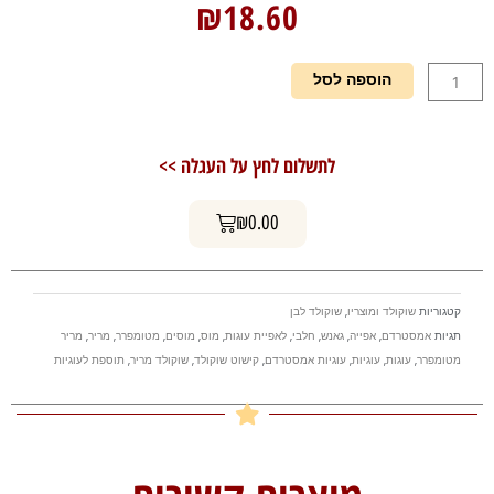
₪
18.60
כמות
הוספה לסל
של
כמו
שוקולד
לתשלום לחץ על העגלה >>
לבן
מטומפרר
עגלת קניות
400
₪
0.00
גר
קטגוריות
שוקולד ומוצריו
,
שוקולד לבן
תגיות
אמסטרדם
,
אפייה
,
גאנש
,
חלבי
,
לאפיית עוגות
,
מוס
,
מוסים
,
מטומפרר
,
מריר
,
מריר
מטומפרר
,
עוגות
,
עוגיות
,
עוגיות אמסטרדם
,
קישוט שוקולד
,
שוקולד מריר
,
תוספת לעוגיות