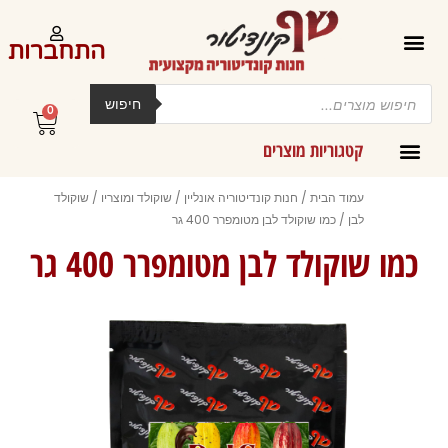
ילוג
תוכן
התחברות
Products
search
חיפוש
0
עגלת
קניות
קטגוריות מוצרים
קרמים מליות וחמאות ב-300 גרם
עמוד הבית
/
חנות קונדיטוריה אונליין
/
שוקולד ומוצריו
/
שוקולד
לבן
/ כמו שוקולד לבן מטומפרר 400 גר
כמו שוקולד לבן מטומפרר 400 גר