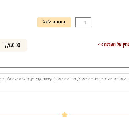
כמות
הוספה לסל
של
פניני
קראנץ
עגלת קניות
חץ על העגלה >>
₪
0.00
שוקולד
חלב
1
ק"ג-
חלבי
,
לגלידה
,
לעוגות
,
פניני קראנץ'
,
פרווה קראנץ'
,
קישוט קראנץ
,
קישוט שוקולד
,
קר