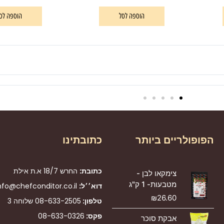
הוספה לסל
הוספה לס
הפופולריים ביותר
כתובתינו
כתובת:
החרש 18/7 א.ת אילת
צימקאו לבן -
מטבעות- 1 ק"ג
דוא׳׳ל:
nfo@chefconditor.co.il
₪
26.60
טלפון:
08-633-2505
שלוחה 3
פקס:
08-633-0326
אבקת סוכר