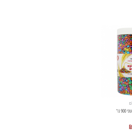
ם
9 גר'