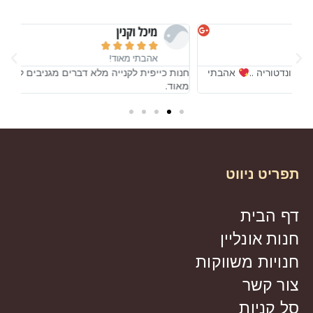
מיכל וקנין





אהבתי מאוד!
חנות כייפית לקנייה מלא דברים מגניבים לקונדטוריה ..
אהבתי
חנות
מאוד.
מאו
תפריט ניווט
דף הבית
חנות אונליין
חנויות משווקות
צור קשר
סל קניות