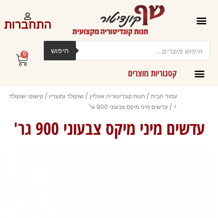
ילוג
תוכן
התחברות
Products
search
חיפוש
0
עגלת
קניות
קטגוריות מוצרים
קרמים מליות וחמאות ב-300 גרם
עמוד הבית
/
חנות קונדיטוריה אונליין
/
שוקולד ומוצריו
/
קישוטי שוקולד
>
/ עדשים מיני מיקס צבעוני 900 גר'
עדשים מיני מיקס צבעוני 900 גר'