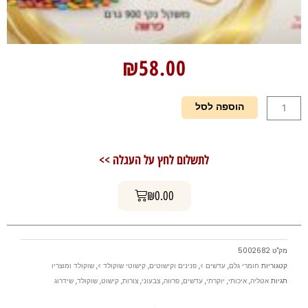
₪
58.00
כמות
הוספה לסל
של
עדשים
מיני
לתשלום לחץ על העגלה >>
מיקס
צבעוני
עגלת קניות
900
₪
0.00
גר'
מק"ט
5002682
קטגוריות
חומרי גלם
,
עדשים >
,
פנינים וקישוטים
,
קישוטי שוקולד >
,
שוקולד ומוצריו
תגיות
אטליה
,
איכותי
,
יוקרתי
,
עדשים
,
פרווה
,
צבעוני
,
צורות
,
קישוט
,
שוקולד
,
שידרוג