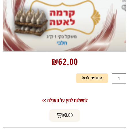
₪
62.00
כמות
הוספה לסל
של
קרם
בואנו
לתשלום לחץ על העגלה >>
לאטה
1
עגלת קניות
ק"ג
₪
0.00