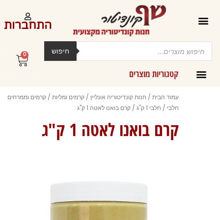
ילוג
תוכן
התחברות
Products
search
חיפוש
0
עגלת
קניות
קטגוריות מוצרים
קרמים מליות וחמאות ב-300 גרם
עמוד הבית
/
חנות קונדיטוריה אונליין
/
קרמים ומליות
/
קרמים וממרחים
חלבי
/
חלבי 1 ק"ג
/ קרם בואנו לאטה 1 ק"ג
קרם בואנו לאטה 1 ק"ג