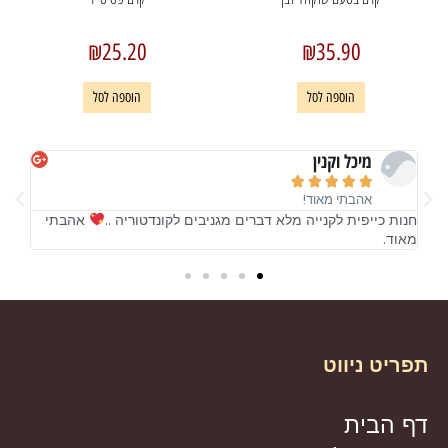
₪
25.20
₪
35.90
הוספה לסל
הוספה לסל
מיכל וקנין





אהבתי מאוד!
תי
חנות כייפית לקנייה מלא דברים מגניבים לקונדטוריה ..
אהבתי
ח
מאוד.
מ
תפריט ניווט
דף הבית