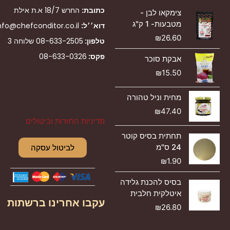
כתובת:
החרש 18/7 א.ת אילת
צימקאו לבן -
מטבעות- 1 ק"ג
דוא׳׳ל:
nfo@chefconditor.co.il
₪
26.60
טלפון:
08-633-2505
שלוחה 3
פקס:
08-633-0326
אבקת סוכר
₪
15.50
מחית וניל טהורה
₪
47.40
מדיניות החזרות וביטולים
תחתית בסיס קוטר
24 ס"מ
לביטול עסקה
₪
1.90
בסיס להכנת גלידה
איטלקית חלבית
עקבו אחרינו ברשתות
₪
26.80