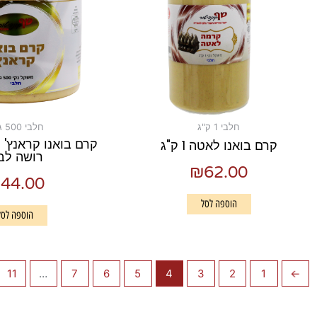
חלבי 1 ק"ג
חלבי 500 גרם
קרם בואנו קראנץ' 
קרם בואנו לאטה 1 ק"ג
רושה לבן
₪
62.00
₪
44.00
הוספה לסל
הוספה לסל
11
…
7
6
5
4
3
2
1
→