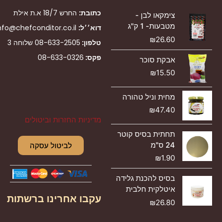
כתובת:
החרש 18/7 א.ת אילת
צימקאו לבן -
מטבעות- 1 ק"ג
דוא׳׳ל:
nfo@chefconditor.co.il
₪
26.60
טלפון:
08-633-2505
שלוחה 3
פקס:
08-633-0326
אבקת סוכר
₪
15.50
מחית וניל טהורה
₪
47.40
מדיניות החזרות וביטולים
תחתית בסיס קוטר
24 ס"מ
לביטול עסקה
₪
1.90
בסיס להכנת גלידה
איטלקית חלבית
עקבו אחרינו ברשתות
₪
26.80