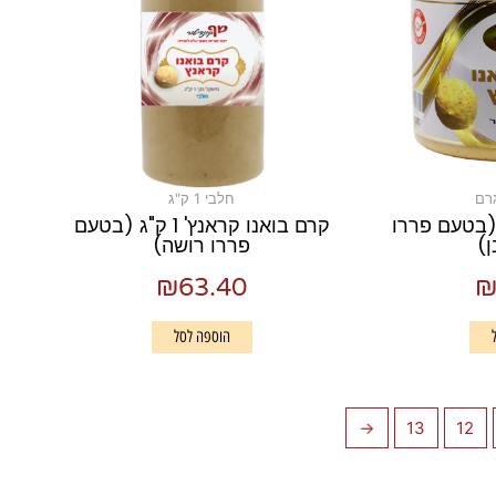
חלבי 1 ק"ג
(בטעם פררו
קרם בואנו קראנץ' 1 ק"ג (בטעם
)
פררו רושה)
₪
63.40
הוספה לסל
←
13
12