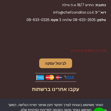
כתובת:
החרש 18/7 א.ת אילת
דוא׳׳ל:
info@chefconditor.co.il
טלפון:
08-633-2505
שלוחה 3
פקס:
08-633-0326
מדיניות החזרות וביטולים
לביטול עסקה
עקבו אחרינו ברשתות
I
F
האתר משתמש בעוגיות לצורך תפקוד תקין ושיפור חוויית הגלישה. המשך
n
a
השימוש באתר מהווה הסכמה למדיניות הפרטיות שלנו.