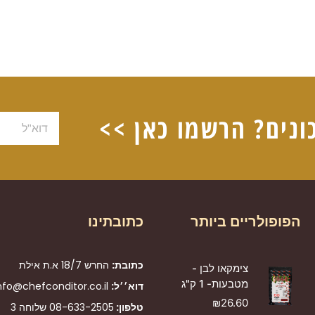
ונים? הרשמו כאן >>
דוא"ל
הפופולריים ביותר
כתובתינו
כתובת:
החרש 18/7 א.ת אילת
צימקאו לבן -
מטבעות- 1 ק"ג
דוא׳׳ל:
nfo@chefconditor.co.il
₪
26.60
טלפון:
08-633-2505
שלוחה 3