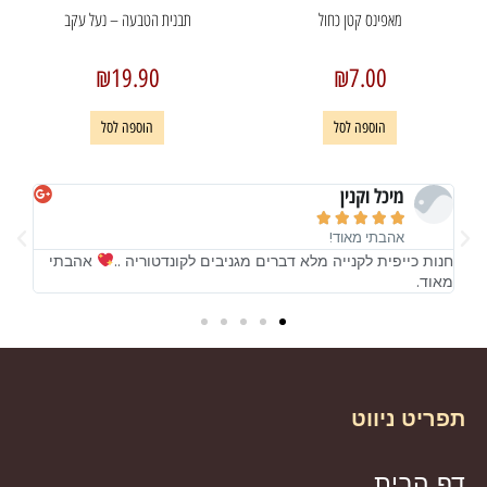
מאפינס קטן כחול
תבנית הטבעה – נעל עקב
₪
19.90
₪
7.00
הוספה לסל
הוספה לסל
מיכל וקנין





אהבתי מאוד!
!
חנות כייפית לקנייה מלא דברים מגניבים לקונדטוריה ..
אהבתי
חנות
מאוד.
מאו
תפריט ניווט
דף הבית