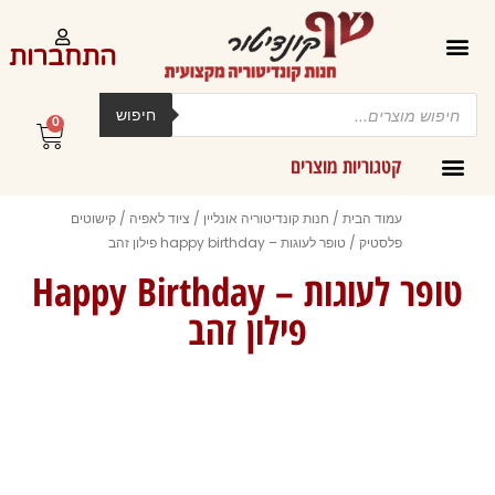
ילוג
תוכן
התחברות
Products
search
חיפוש
0
עגלת
קניות
קטגוריות מוצרים
קרמים מליות וחמאות ב-300 גרם
עמוד הבית
/
חנות קונדיטוריה אונליין
/
ציוד לאפיה
/
קישוטים
פלסטיק
/ טופר לעוגות – happy birthday פילון זהב
טופר לעוגות – Happy Birthday
פילון זהב