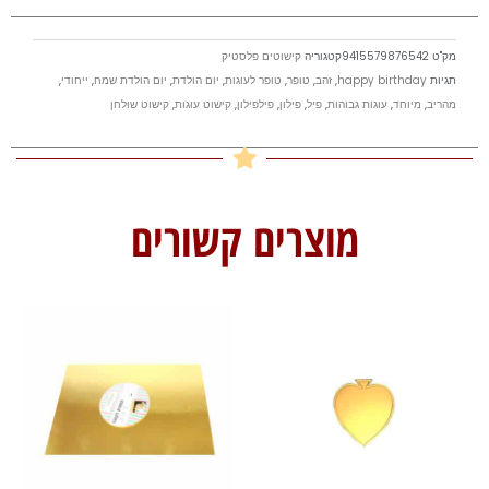
זהב
מק"ט
9415579876542
קטגוריה
קישוטים פלסטיק
תגיות
happy birthday
,
זהב
,
טופר
,
טופר לעוגות
,
יום הולדת
,
יום הולדת שמח
,
ייחודי
,
מהריב
,
מיוחד
,
עוגות גבוהות
,
פיל
,
פילון
,
פילפילון
,
קישוט עוגות
,
קישוט שולחן
מוצרים קשורים