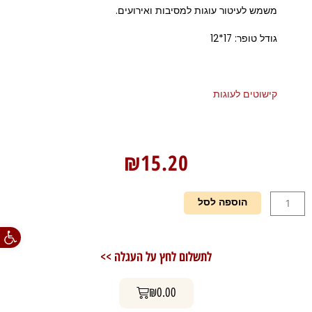
משמש לעיטור עוגות למסיבות ואירועים.
גודל טופר: 17*12
קישוטים לעוגות
₪
15.20
כמות
הוספה לסל
של
פתח סרגל
טופר
לעוגות
לתשלום לחץ על העגלה >>
-
happy
עגלת קניות
birthday
₪
0.00
פילון