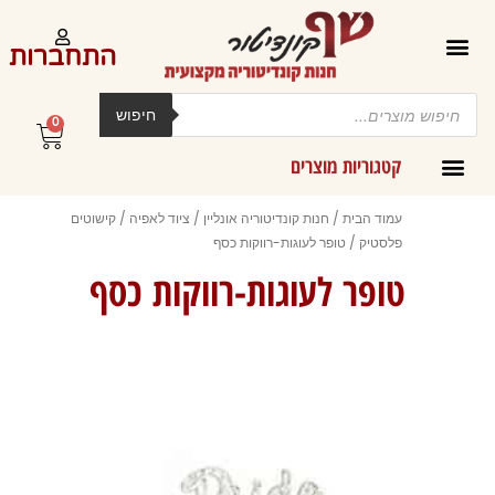
ילוג
תוכן
התחברות
Products
search
חיפוש
0
עגלת
קניות
קטגוריות מוצרים
קרמים מליות וחמאות ב-300 גרם
עמוד הבית
/
חנות קונדיטוריה אונליין
/
ציוד לאפיה
/
קישוטים
פלסטיק
/ טופר לעוגות-רווקות כסף
טופר לעוגות-רווקות כסף