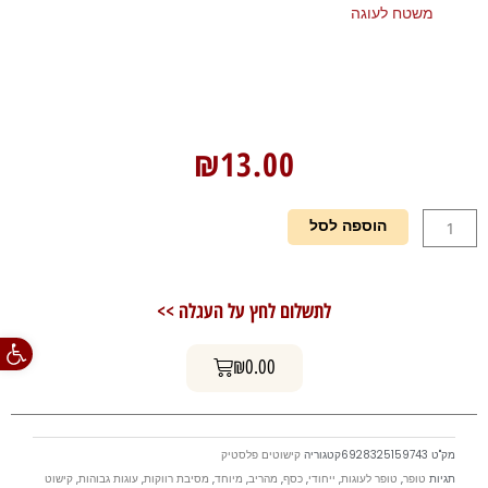
משטח לעוגה
₪
13.00
כמות
הוספה לסל
של
טופר
לעוגות-רווקות
לתשלום לחץ על העגלה >>
כסף
פתח סרגל
עגלת קניות
₪
0.00
מק"ט
6928325159743
קטגוריה
קישוטים פלסטיק
תגיות
טופר
,
טופר לעוגות
,
ייחודי
,
כסף
,
מהריב
,
מיוחד
,
מסיבת רווקות
,
עוגות גבוהות
,
קישוט