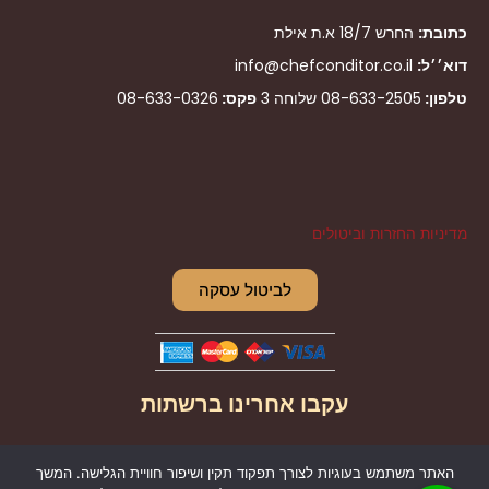
כתובת:
החרש 18/7 א.ת אילת
דוא׳׳ל:
info@chefconditor.co.il
טלפון:
08-633-2505
שלוחה 3
פקס:
08-633-0326
מדיניות החזרות וביטולים
לביטול עסקה
עקבו אחרינו ברשתות
I
F
האתר משתמש בעוגיות לצורך תפקוד תקין ושיפור חוויית הגלישה. המשך