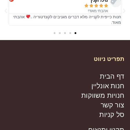





אהבתי מאוד!
!
חנות כייפית לקנייה מלא דברים מגניבים לקונדטוריה ..
אהבתי
חנות
מאוד.
מאו
תפריט ניווט
דף הבית
חנות אונליין
חנויות משווקות
צור קשר
סל קניות
תקנון ותנאים