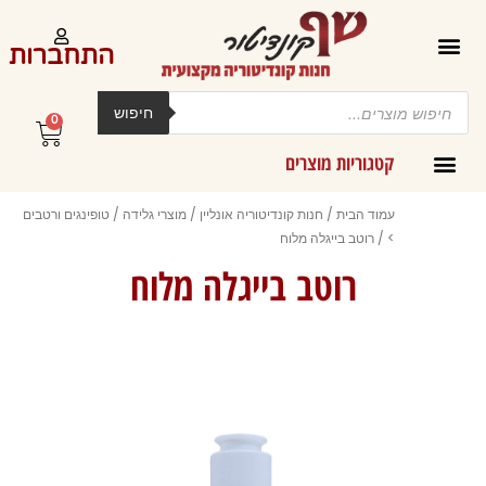
ילוג
תוכן
התחברות
Products
search
חיפוש
0
עגלת
קניות
קטגוריות מוצרים
קרמים מליות וחמאות ב-300 גרם
עמוד הבית
/
חנות קונדיטוריה אונליין
/
מוצרי גלידה
/
טופינגים ורטבים
>
/ רוטב בייגלה מלוח
רוטב בייגלה מלוח