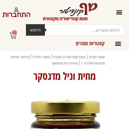
ילוג
תוכן
התחברות
Products
search
חיפוש
0
עגלת
קניות
קטגוריות מוצרים
קרמים מליות וחמאות ב-300 גרם
עמוד הבית
/
חנות קונדיטוריה אונליין
/
מוצרי גלידה
/
פייסט-מחית
מרוכזת לגלידה >
/ מחית וניל מדגסקר
מחית וניל מדגסקר