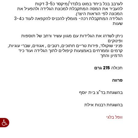
לערבב בכל ביחד במוט בלנדר/מיקסר כ3-5 דקות
להעביר את המסה המתקבלת למכונת הגלידה ולהפעיל את
המכונה לפי הוראות היצרן.
הגלידה המתקבלת רכה- מומלץ להכניס להקפאה לעוד כ3-4
שעות
ניתן לשדרג את הגלידות עם מגוון עשיר ורחב של תוספות
ופינוקים
פניני שוקולד, פירות טריים חתוכים, רטבים , אגוזים, שברי עוגיות,
קרמים וממרחים באמצעות קיפולים לתוך הגלידה ועוד כיד
הדמיון והחך
תכולה
215 גרם
פרווה
בהשגחת בד"צ בית יוסף
בהשגחת רבנות אילת
וופל בלגי
פתח סרגל