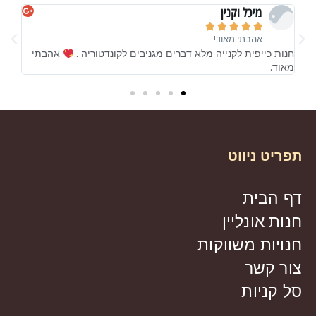
מיכל וקנין





אהבתי מאוד!
!
חנות כייפית לקנייה מלא דברים מגניבים לקונדטוריה ..
אהבתי
חנות
מאוד.
מאו
תפריט ניווט
דף הבית
חנות אונליין
חנויות משווקות
צור קשר
סל קניות