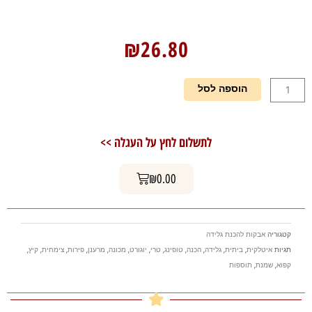
₪
26.80
כמות
הוספה לסל
של
בסיס
להכנת
לתשלום לחץ על העגלה >>
גלידה
איטלקית
עגלת קניות
פרווה
₪
0.00
קטגוריה
אבקות להכנת גלידה
תגיות
איטלקית
,
ביתית
,
גלידה
,
הכנה
,
טופינג
,
טרי
,
יוגורט
,
מכונה
,
מרענן
,
פירות
,
צימחית
,
קיץ
,
קפוא
,
שמנת
,
תוספות