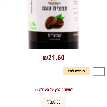
₪
21.60
כמות
הוספה לסל
של
תמצית
טעם
לתשלום לחץ על העגלה >>
וריח
-
עגלת קניות
קפוצ'ינו
₪
0.00