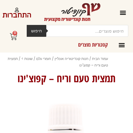
ילוג
תוכן
התחברות
Products
search
חיפוש
0
עגלת
קניות
קטגוריות מוצרים
קרמים מליות וחמאות ב-300 גרם
עמוד הבית
/
חנות קונדיטוריה אונליין
/
חומרי גלם
/
שונות >
/ תמצית
טעם וריח – קפוצ'ינו
תמצית טעם וריח – קפוצ'ינו