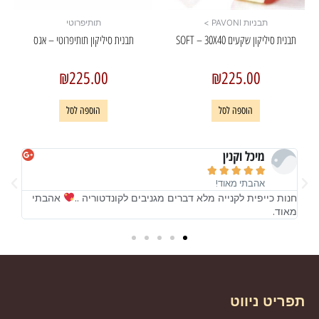
תבניות PAVONI >
תותיפרוטי
תבנית סיליקון שקעים SOFT – 30X40
תבנית סיליקון תותיפרוטי – אגס
₪
225.00
₪
225.00
הוספה לסל
הוספה לסל
מיכל וקנין





אהבתי מאוד!
!
חנות כייפית לקנייה מלא דברים מגניבים לקונדטוריה ..
אהבתי
חנות
מאוד.
מאו
תפריט ניווט