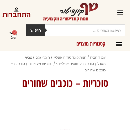
ילוג
תוכן
התחברות
Products
search
חיפוש
0
עגלת
קניות
קטגוריות מוצרים
קרמים מליות וחמאות ב-300 גרם
עמוד הבית
/
חנות קונדיטוריה אונליין
/
חומרי גלם
/
צבעי
מאכל
/
סוכריות וקישוטים אכילים >
/
סוכריות מעוצבות
/ סוכריות –
כוכבים שחורים
סוכריות – כוכבים שחורים