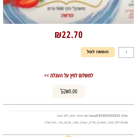
₪
22.70
כמות
הוספה לסל
של
מלית
תות
לתשלום לחץ על העגלה >>
שדה
ללא
עגלת קניות
תוספת
₪
0.00
סוכר
מק"ט
693493066303
קטגוריות
חומרי גלם
,
ללא סוכר
תגיות
ללא סוכר
,
מאפים
,
מלית
,
עוגות
,
עשיר
,
פרווה
,
פרי
,
תות שדה