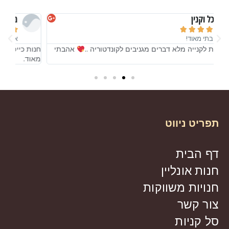
מיכל וקנין





אהבתי מאוד!
חנות כייפית לקנייה מלא דברים מגניבים לקונדטוריה ..
אהבתי
חנות
מאוד.
מאו
תפריט ניווט
דף הבית
חנות אונליין
חנויות משווקות
צור קשר
סל קניות