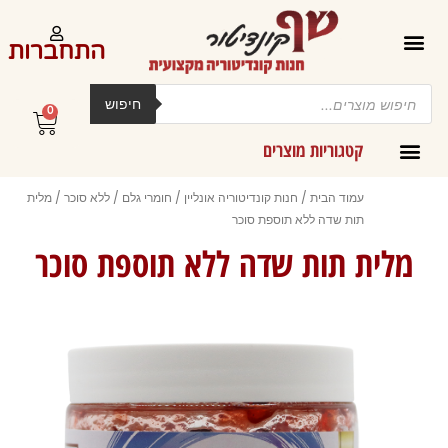
ילוג
תוכן
התחברות
Products
search
חיפוש
0
עגלת
קניות
קטגוריות מוצרים
קרמים מליות וחמאות ב-300 גרם
עמוד הבית
/
חנות קונדיטוריה אונליין
/
חומרי גלם
/
ללא סוכר
/ מלית
תות שדה ללא תוספת סוכר
מלית תות שדה ללא תוספת סוכר