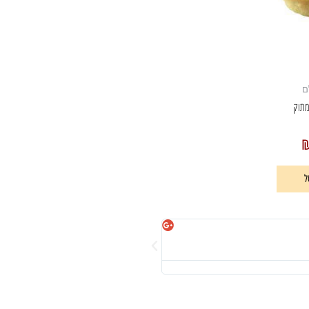
ם
ל
מיכל וקנין





אהבתי מאוד!
חנות כייפית לקנייה מלא דברים מגניבים