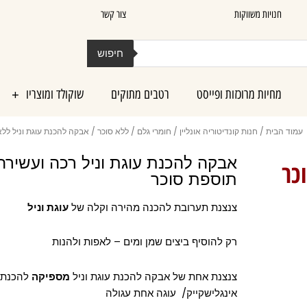
חנויות משווקות
צור קשר
חיפוש
מחיות מרוכזות ופייסט
רטבים מתוקים
שוקולד ומוצריו
עמוד הבית
/
חנות קונדיטוריה אונליין
/
חומרי גלם
/
ללא סוכר
/ אבקה להכנת עוגת וניל ללא
אבקה להכנת עוגת וניל רכה ועשירה
כר
תוספת סוכר
צנצנת תערובת להכנה מהירה וקלה של
עוגת וניל
רק להוסיף ביצים שמן ומים – לאפות ולהנות
צנצנת אחת של אבקה להכנת עוגת וניל
מספיקה
אינגלישקייק/ עוגה אחת עגולה