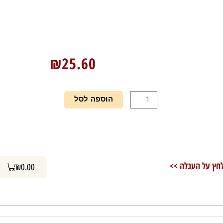
₪
25.60
כמות
הוספה לסל
של
אבקה
להכנת
עוגת
וניל
עגלת קניות
חץ על העגלה >>
₪
0.00
ללא
תוספת
סוכר