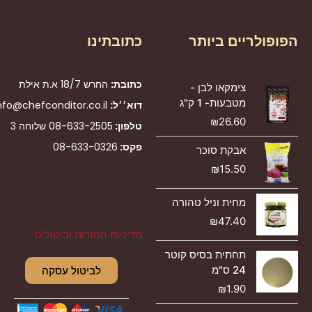
הפופולריים ביותר
כתובתינו
כתובת:
החרש 18/7 א.ת אילת
צימקאו לבן -
מטבעות- 1 ק"ג
דוא׳׳ל:
nfo@chefconditor.co.il
₪
26.60
טלפון:
08-633-2505
שלוחה 3
פקס:
08-633-0326
אבקת סוכר
₪
15.50
מחית וניל טהורה
₪
47.40
מדיניות החזרות וביטולים
תחתית בסיס קוטר
24 ס"מ
לביטול עסקה
₪
1.90