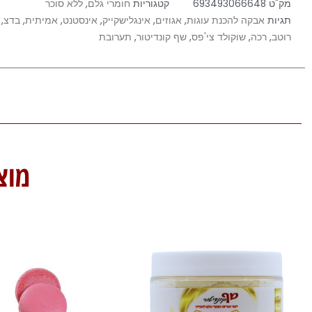
מק"ט
693493066648
קטגוריות
חומרי גלם
,
ללא סוכר
תגיות
אבקה להכנת עוגות
,
אגוזים
,
אינגלישקייק
,
אינסטנט
,
אמיתית
,
בדצ
,
רוטב
,
רכה
,
שוקולד צי'פס
,
שף קונדיטור
,
תערובת
מוצ