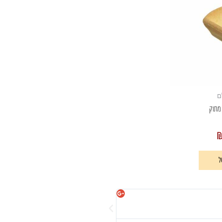
ם
ל
מיכל וקנין





אהבתי מאוד!