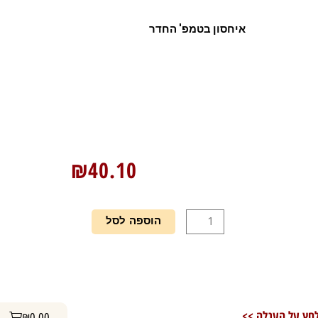
איחסון בטמפ' החדר
₪
40.10
כמות
הוספה לסל
של
טארטלטים
400
שוקו
עגלת קניות
חץ על העגלה >>
₪
0.00