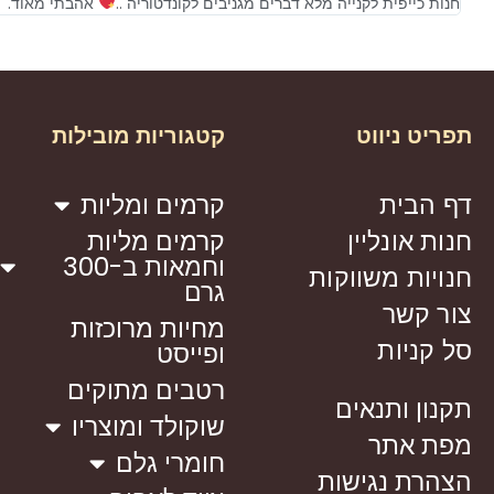
חנות כייפית לקנייה מלא דברים מגניבים לקונדטוריה ..
אהבתי מאוד.
תפריט ניווט
קטגוריות מובילות
דף הבית
קרמים ומליות
חנות אונליין
קרמים מליות
וחמאות ב-300
חנויות משווקות
גרם
צור קשר
מחיות מרוכזות
סל קניות
ופייסט
רטבים מתוקים
תקנון ותנאים
שוקולד ומוצריו
מפת אתר
חומרי גלם
הצהרת נגישות