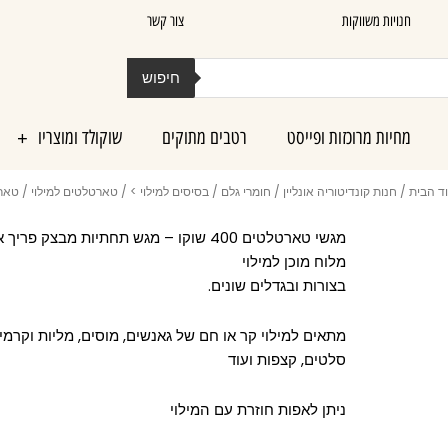
חנויות משווקות
צור קשר
חיפוש
מחיות מרוכזות ופייסט
רטבים מתוקים
שוקולד ומוצריו
ד הבית
/
חנות קונדיטוריה אונליין
/
חומרי גלם
/
בסיסים למילוי >
/
טארטלטים למילוי
/ טארטלטי
מגשי טארטלטים 400 שוקו – מגש תחתיות מבצק פר
מלוח מוכן למילוי
בצורות ובגדלים שונים.
מתאים למילוי קר או חם של גאנשים, מוסים, מליות וקרמים
סלטים, קצפות ועוד
ניתן לאפות חוזרת עם המילוי