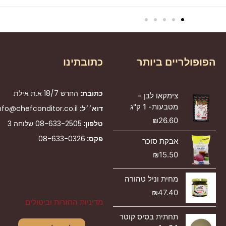
הפופולריים ביותר
כתובתינו
כתובת:
החרש 18/7 א.ת אילת
צימקאו לבן -
מטבעות- 1 ק"ג
דוא׳׳ל:
nfo@chefconditor.co.il
₪
26.60
טלפון:
08-633-2505
שלוחה 3
פקס:
08-633-0326
אבקת סוכר
₪
15.50
מחית וניל טהורה
₪
47.40
מדיניות החזרות וביטולים
תחתית בסיס קוטר