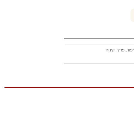
פור
,
פריך
,
קינוח