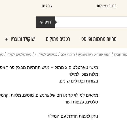
חנויות משווקות
צור קשר
חיפוש
מחיות מרוכזות ופייסט
רטבים מתוקים
שוקולד ומוצריו
וד הבית
/
חנות קונדיטוריה אונליין
/
חומרי גלם
/
בסיסים למילוי >
/
טארטלטים למילוי
/ טארט
מגשי טארטלטים 3 מתוק – מגש תחתיות מבצק פריך א
מלוח מוכן למילוי
בצורות ובגדלים שונים.
מתאים למילוי קר או חם של גאנשים, מוסים, מליות וקרמים
סלטים, קצפות ועוד
ניתן לאפות חוזרת עם המילוי