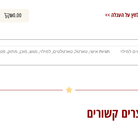
מתוק
עגלת קניות
חץ על העגלה >>
₪
0.00
ם למילוי
תגיות
אישי
,
טארטל
,
טארטלטים
,
למילוי
,
מגש
,
מוכן
,
מתוק
,
פטי
רים קשורים