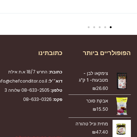
חנו
הפופולריים ביותר
כתובתינו
כתובת:
החרש 18/7 א.ת אילת
צימקאו לבן -
מטבעות- 1 ק"ג
דוא׳׳ל:
nfo@chefconditor.co.il
₪
26.60
טלפון:
08-633-2505
שלוחה 3
פקס:
08-633-0326
אבקת סוכר
₪
15.50
מחית וניל טהורה
₪
47.40