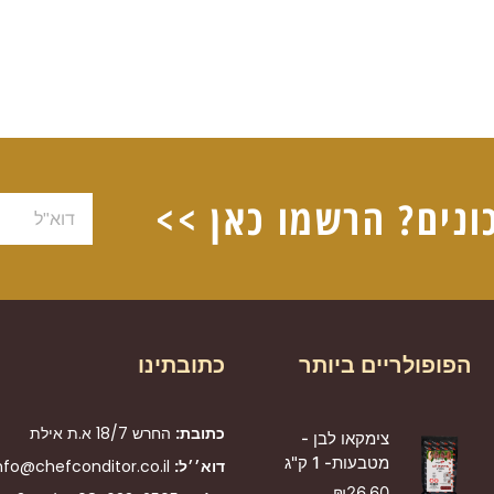
ונים? הרשמו כאן >>
דוא"ל
הפופולריים ביותר
כתובתינו
כתובת:
החרש 18/7 א.ת אילת
צימקאו לבן -
מטבעות- 1 ק"ג
דוא׳׳ל:
nfo@chefconditor.co.il
₪
26.60