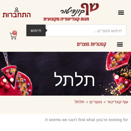
ילוג
תוכן
התחברות
Products
search
חיפוש
0
עגלת
קניות
קטגוריות מוצרים
קרמים מליות וחמאות ב-300 גרם
תלתל
שף קונדיטור
>
מוצרים
>
תלתל
It seems we can't find what you're looking for.