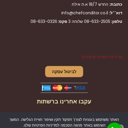
כתובת:
החרש 18/7 א.ת אילת
דוא׳׳ל:
info@chefconditor.co.il
טלפון:
08-633-2505
שלוחה 3
פקס:
08-633-0326
מדיניות החזרות וביטולים
לביטול עסקה
עקבו אחרינו ברשתות
I
F
האתר משתמש בעוגיות לצורך תפקוד תקין ושיפור חוויית הגלישה. המשך
n
a
השימוש באתר מהווה הסכמה למדיניות הפרטיות שלנו.