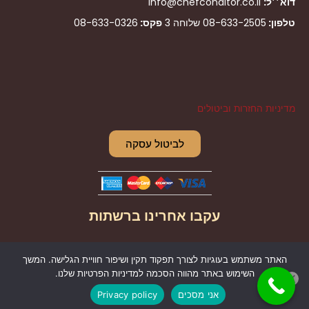
דוא׳׳ל:
info@chefconditor.co.il
טלפון:
08-633-2505
שלוחה 3
פקס:
08-633-0326
מדיניות החזרות וביטולים
לביטול עסקה
עקבו אחרינו ברשתות
I
F
האתר משתמש בעוגיות לצורך תפקוד תקין ושיפור חוויית הגלישה. המשך
n
a
השימוש באתר מהווה הסכמה למדיניות הפרטיות שלנו.
s
c
אני מסכים
Privacy policy
t
e