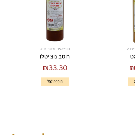
ים >
טופינגים ורטבים >
ט
רוטב נוצ'יטלו
₪
33.30
הוספה לסל