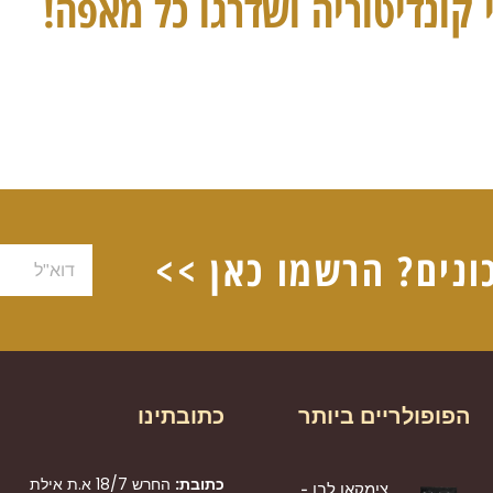
 קונדיטוריה ושדרגו כל מאפה!
ונים? הרשמו כאן >>
דוא"ל
הפופולריים ביותר
כתובתינו
כתובת:
החרש 18/7 א.ת אילת
צימקאו לבן -