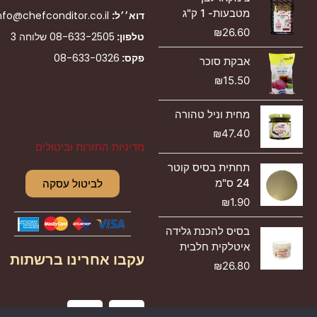
מטבעות- 1 ק"ג
דוא׳׳ל:
nfo@chefconditor.co.il
₪
26.60
טלפון:
08-633-2505
שלוחה 3
פקס:
08-633-0326
אבקת סוכר
₪
15.50
מחית וניל טהורה
₪
47.40
מדיניות החזרות וביטולים
תחתית בסיס קוטר
24 ס"מ
לביטול עסקה
₪
1.90
בסיס להכנת גלידה
איטלקית חלבית
עקבו אחרינו ברשתות
₪
26.80
I
F