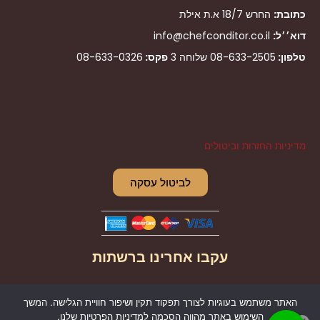
כתובת:
החרש 18/7 א.ת אילת
דוא׳׳ל:
info@chefconditor.co.il
טלפון:
08-633-2505
שלוחה 3
פקס:
08-633-0326
מדיניות החזרות וביטולים
לביטול עסקה
עקבו אחרינו ברשתות
I
F
האתר משתמש בעוגיות לצורך תפקוד תקין ושיפור חוויית הגלישה. המשך
n
a
השימוש באתר מהווה הסכמה למדיניות הפרטיות שלנו.