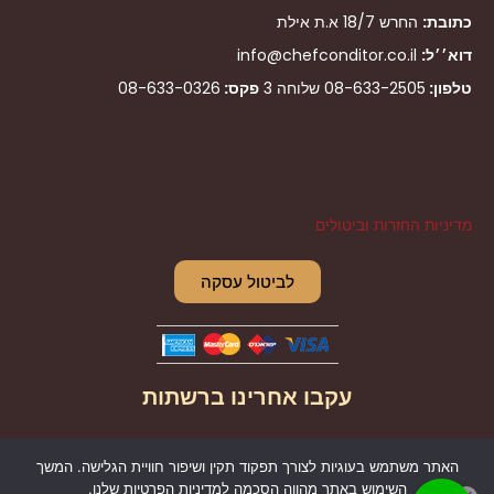
כתובת:
החרש 18/7 א.ת אילת
דוא׳׳ל:
info@chefconditor.co.il
טלפון:
08-633-2505
שלוחה 3
פקס:
08-633-0326
מדיניות החזרות וביטולים
לביטול עסקה
עקבו אחרינו ברשתות
I
F
האתר משתמש בעוגיות לצורך תפקוד תקין ושיפור חוויית הגלישה. המשך
n
a
השימוש באתר מהווה הסכמה למדיניות הפרטיות שלנו.