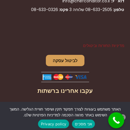
דוא׳׳ל:
info@chefconditor.co.il
טלפון:
08-633-2505
שלוחה 3
פקס:
08-633-0326
מדיניות החזרות וביטולים
לביטול עסקה
עקבו אחרינו ברשתות
I
F
האתר משתמש בעוגיות לצורך תפקוד תקין ושיפור חוויית הגלישה. המשך
n
a
השימוש באתר מהווה הסכמה למדיניות הפרטיות שלנו.
s
c
אני מסכים
Privacy policy
t
e