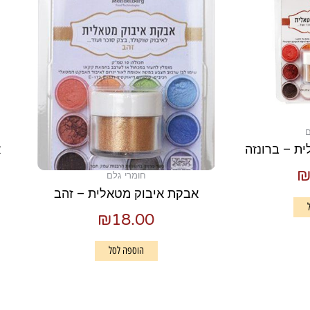
ם
ת – ברונזה
א
חומרי גלם
אבקת איבוק מטאלית – זהב
₪
18.00
הוספה לסל