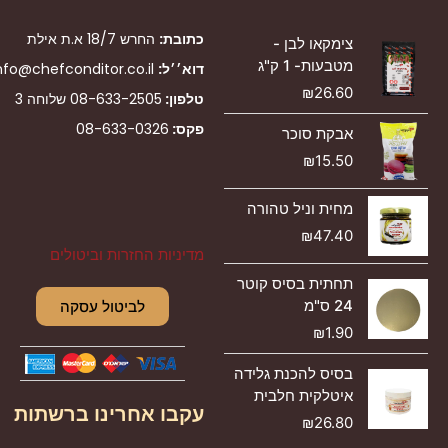
כתובת:
החרש 18/7 א.ת אילת
צימקאו לבן -
מטבעות- 1 ק"ג
דוא׳׳ל:
nfo@chefconditor.co.il
₪
26.60
טלפון:
08-633-2505
שלוחה 3
פקס:
08-633-0326
אבקת סוכר
₪
15.50
מחית וניל טהורה
₪
47.40
מדיניות החזרות וביטולים
תחתית בסיס קוטר
24 ס"מ
לביטול עסקה
₪
1.90
בסיס להכנת גלידה
איטלקית חלבית
עקבו אחרינו ברשתות
₪
26.80