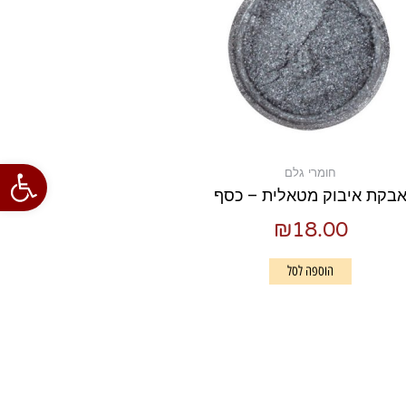
פתח סרגל
חומרי גלם
בקת איבוק מטאלית – כסף
₪
18.00
הוספה לסל