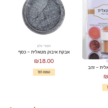
חומרי גלם
אבקת איבוק מטאלית – כסף
₪
18.00
ם
לית – זהב
הוספה לסל