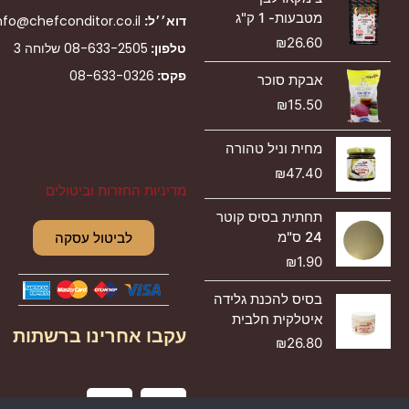
מטבעות- 1 ק"ג
דוא׳׳ל:
nfo@chefconditor.co.il
₪
26.60
טלפון:
08-633-2505
שלוחה 3
פקס:
08-633-0326
אבקת סוכר
₪
15.50
מחית וניל טהורה
₪
47.40
מדיניות החזרות וביטולים
תחתית בסיס קוטר
24 ס"מ
לביטול עסקה
₪
1.90
בסיס להכנת גלידה
איטלקית חלבית
עקבו אחרינו ברשתות
₪
26.80
I
F