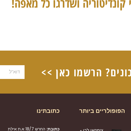
 קונדיטוריה ושדרגו כל מאפה!
ונים? הרשמו כאן >>
דוא"ל
הפופולריים ביותר
כתובתינו
כתובת:
החרש 18/7 א.ת אילת
צימקאו לבן -