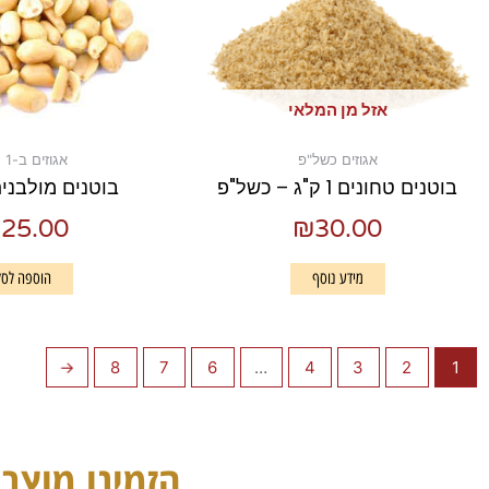
אזל מן המלאי
אגוזים כשל"פ
אגוזים ב-1 ק"ג
בוטנים טחונים 1 ק"ג – כשל"פ
בוטנים מולבני
₪
25.00
₪
30.00
מידע נוסף
הוספה לסל
←
8
7
6
…
4
3
2
1
הזמינו מוצרי