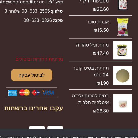
מטבעות- 1 ק"ג
דוא׳׳ל:
nfo@chefconditor.co.il
₪
26.60
טלפון:
08-633-2505
שלוחה 3
פקס:
08-633-0326
אבקת סוכר
₪
15.50
מחית וניל טהורה
₪
47.40
מדיניות החזרות וביטולים
תחתית בסיס קוטר
24 ס"מ
לביטול עסקה
₪
1.90
בסיס להכנת גלידה
איטלקית חלבית
עקבו אחרינו ברשתות
₪
26.80
I
F
n
a
ושיפור חוויית הגלישה. המשך השימוש באתר מהווה הסכמה למדיניות הפרטיות שלנו