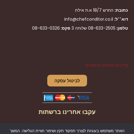
כתובת:
החרש 18/7 א.ת אילת
דוא׳׳ל:
info@chefconditor.co.il
טלפון:
08-633-2505
שלוחה 3
פקס:
08-633-0326
מדיניות החזרות וביטולים
לביטול עסקה
עקבו אחרינו ברשתות
I
F
האתר משתמש בעוגיות לצורך תפקוד תקין ושיפור חוויית הגלישה. המשך