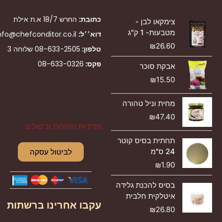
כתובת:
החרש 18/7 א.ת אילת
צימקאו לבן -
מטבעות- 1 ק"ג
דוא׳׳ל:
nfo@chefconditor.co.il
₪
26.60
טלפון:
08-633-2505
שלוחה 3
פקס:
08-633-0326
אבקת סוכר
₪
15.50
מחית וניל טהורה
₪
47.40
מדיניות החזרות וביטולים
תחתית בסיס קוטר
24 ס"מ
לביטול עסקה
₪
1.90
בסיס להכנת גלידה
איטלקית חלבית
עקבו אחרינו ברשתות
₪
26.80