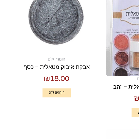
חומרי גלם
אבקת איבוק מטאלית – כסף
₪
18.00
ם
לית – זהב
הוספה לסל