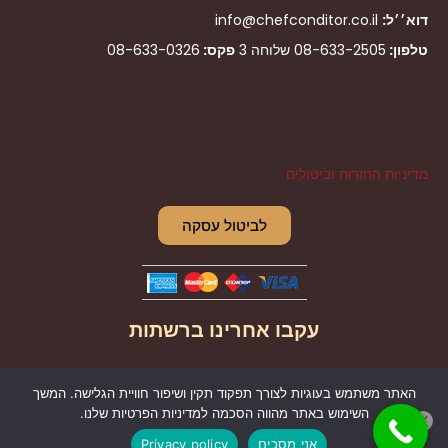
דוא׳׳ל:
info@chefconditor.co.il
טלפון:
08-633-2505
שלוחה 3
פקס:
08-633-0326
מדיניות החזרות וביטולים
לביטול עסקה
עקבו אחרינו ברשתות
I
F
האתר משתמש בעוגיות לצורך תפקוד תקין ושיפור חוויית הגלישה. המשך
n
a
השימוש באתר מהווה הסכמה למדיניות הפרטיות שלנו.
s
c
אני מסכים
Privacy policy