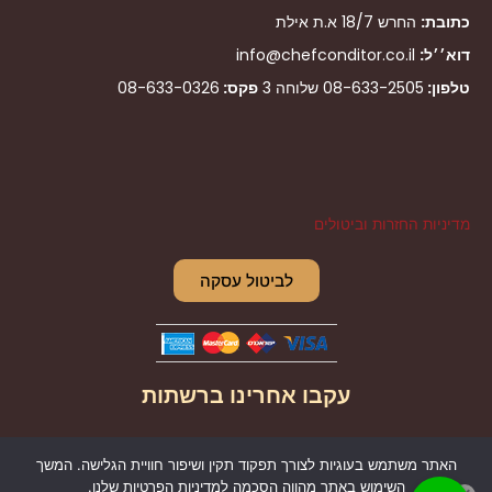
כתובת:
החרש 18/7 א.ת אילת
דוא׳׳ל:
info@chefconditor.co.il
טלפון:
08-633-2505
שלוחה 3
פקס:
08-633-0326
מדיניות החזרות וביטולים
לביטול עסקה
עקבו אחרינו ברשתות
I
F
האתר משתמש בעוגיות לצורך תפקוד תקין ושיפור חוויית הגלישה. המשך
n
a
השימוש באתר מהווה הסכמה למדיניות הפרטיות שלנו.