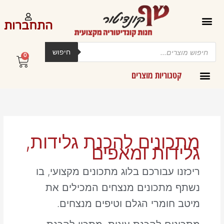
ילוג
תוכן
התחברות
Products
search
חיפוש
0
עגלת
קניות
קטגוריות מוצרים
קרמים מליות וחמאות ב-300 גרם
מתכונים להכנת גלידות,
גלידות ומאפים
ריכזנו עבורכם בלוג מתכונים מקצועי, בו
נשתף מתכונים מנצחים המכילים את
מיטב חומרי הגלם וטיפים מנצחים.