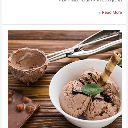
מתכון להכנת עוגת גבינה, עוגה להכנה
Read More »
מתכון
גלידה
נוצ'לה
ממש
כמו
באיטליה